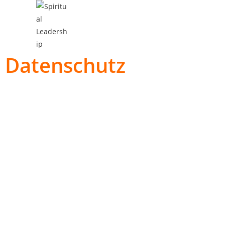
Datenschutz
(Stand 20.2.2021)
Ich freue mich über Ihren Besuch auf meiner Internetpräsenz.
persönlichen Daten ernst und halten mich an die Regeln der 
insbesondere der Datenschutzgesetze. Die in dieser Erkläru
Begrifflichkeiten sind geschlechtsneutral zu verstehen und um
und männliche Form.
Information über die Erhebung personenbezogener Da
1.1. In dieser Datenschutzerklärung informieren ich Sie über 
personenbezogener Daten bei Nutzung meiner Internetpräs